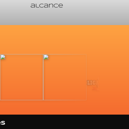
alcance
es