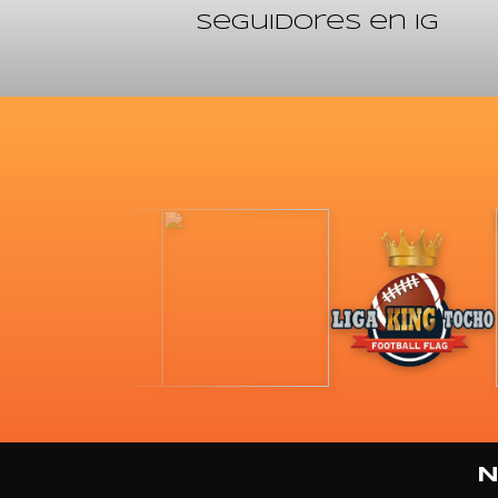
Seguidores en IG
N