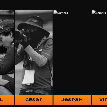
L
CÉsar
Jespah
Xi