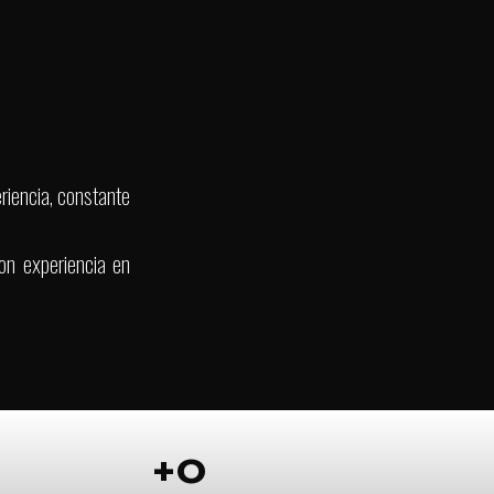
cial
rnia
riencia, constante
on experiencia en
+
0