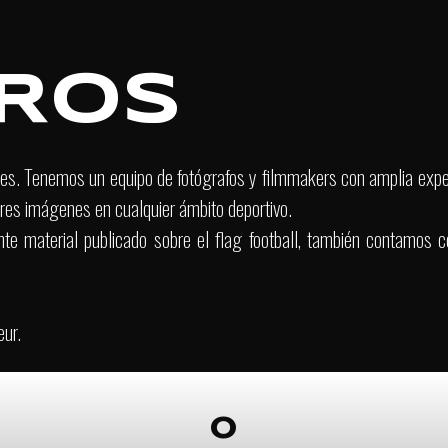
ovecha precio espe
ROS
 2 a 5 Julio - Ensenada, Baja Califo
rtes. Tenemos un equipo de fotógrafos y filmmakers con amplia expe
ores imágenes en cualquier ámbito deportivo.
Contrata Ahora!
e material publicado sobre el flag football, también contamos c
ur.
0